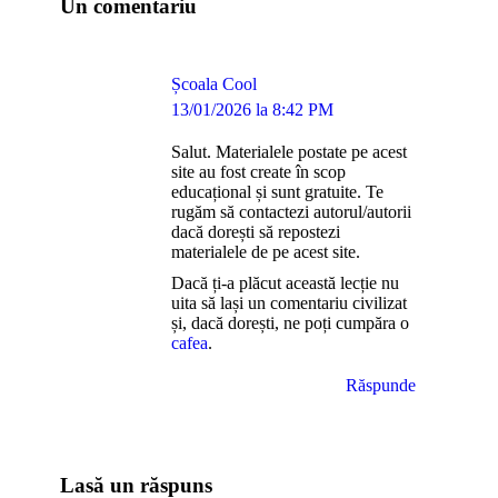
Un comentariu
Școala Cool
says:
13/01/2026 la 8:42 PM
Salut. Materialele postate pe acest
site au fost create în scop
educațional și sunt gratuite. Te
rugăm să contactezi autorul/autorii
dacă dorești să repostezi
materialele de pe acest site.
Dacă ți-a plăcut această lecție nu
uita să lași un comentariu civilizat
și, dacă dorești, ne poți cumpăra o
cafea
.
Răspunde
Lasă un răspuns