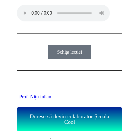
Schița lecției
Prof. Nițu Iulian
Doresc să devin colaborator Școala
Cool