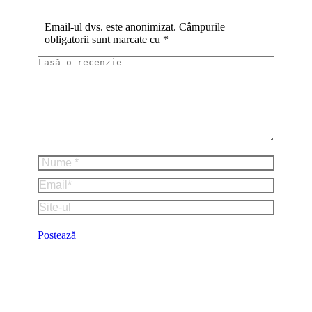
Email-ul dvs. este anonimizat. Câmpurile
obligatorii sunt marcate cu
*
Lasă o recenzie
Nume *
Email *
Site-ul
Postează