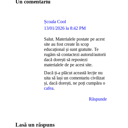
Un comentariu
Școala Cool
says:
13/01/2026 la 8:42 PM
Salut. Materialele postate pe acest
site au fost create în scop
educațional și sunt gratuite. Te
rugăm să contactezi autorul/autorii
dacă dorești să repostezi
materialele de pe acest site.
Dacă ți-a plăcut această lecție nu
uita să lași un comentariu civilizat
și, dacă dorești, ne poți cumpăra o
cafea
.
Răspunde
Lasă un răspuns