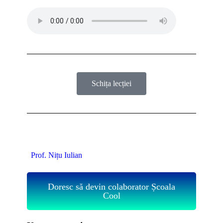
Schița lecției
Prof. Nițu Iulian
Doresc să devin colaborator Școala
Cool