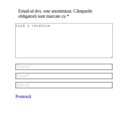
Email-ul dvs. este anonimizat. Câmpurile
obligatorii sunt marcate cu
*
Lasă o recenzie
Nume *
Email *
Site-ul
Postează