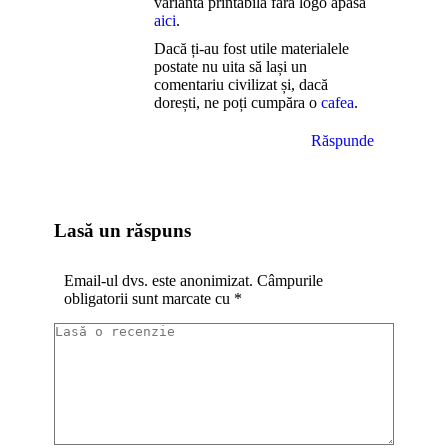
varianta printabilă fără logo apasă
aici
.
Dacă ți-au fost utile materialele
postate nu uita să lași un
comentariu civilizat și, dacă
dorești, ne poți cumpăra o
cafea
.
Răspunde
Lasă un răspuns
Email-ul dvs. este anonimizat. Câmpurile
obligatorii sunt marcate cu
*
Lasă o recenzie