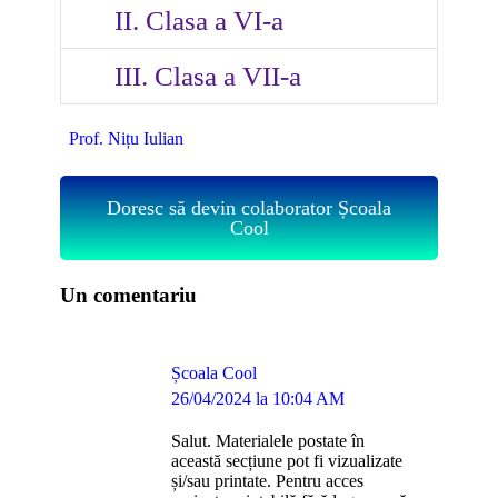
II. Clasa a VI-a
III. Clasa a VII-a
Prof. Nițu Iulian
Doresc să devin colaborator Școala
Cool
Un comentariu
Școala Cool
says:
26/04/2024 la 10:04 AM
Salut. Materialele postate în
această secțiune pot fi vizualizate
și/sau printate. Pentru acces