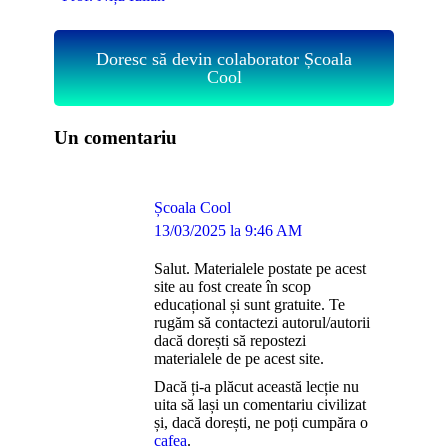
Doresc să devin colaborator Școala
Cool
Un comentariu
Școala Cool
says:
13/03/2025 la 9:46 AM
Salut. Materialele postate pe acest
site au fost create în scop
educațional și sunt gratuite. Te
rugăm să contactezi autorul/autorii
dacă dorești să repostezi
materialele de pe acest site.
Dacă ți-a plăcut această lecție nu
uita să lași un comentariu civilizat
și, dacă dorești, ne poți cumpăra o
cafea
.