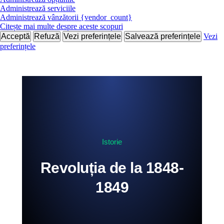
Administrează serviciile
Administrează vânzătorii {vendor_count}
Citește mai multe despre aceste scopuri
Acceptă
Refuză
Vezi preferințele
Salvează preferințele
Vezi
preferințele
Istorie
Revoluția de la 1848-
1849