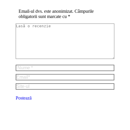
Email-ul dvs. este anonimizat. Câmpurile
obligatorii sunt marcate cu
*
Lasă o recenzie
Nume *
Email *
Site-ul
Postează