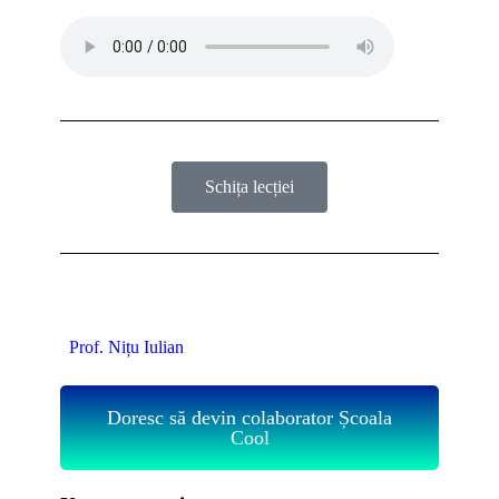
Schița lecției
Prof. Nițu Iulian
Doresc să devin colaborator Școala
Cool