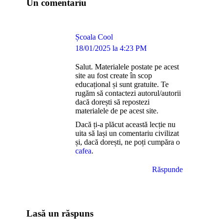
Un comentariu
Școala Cool
says:
18/01/2025 la 4:23 PM
Salut. Materialele postate pe acest
site au fost create în scop
educațional și sunt gratuite. Te
rugăm să contactezi autorul/autorii
dacă dorești să repostezi
materialele de pe acest site.
Dacă ți-a plăcut această lecție nu
uita să lași un comentariu civilizat
și, dacă dorești, ne poți cumpăra o
cafea
.
Răspunde
Lasă un răspuns