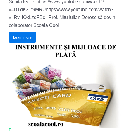
Schița lecției https://www.youtube.com/watch?
v=DTdK2_f9MRUhttps://www.youtube.com/watch?
v=RvHOkLzdFBc Prof. Nițu Iulian Doresc să devin
colaborator Școala Cool
Learn more