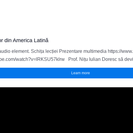
Acasă
Despre noi
Portofoliu
Buy me a coffee
or din America Latină
audio element. Schița lecției Prezentare multimedia https://w
.com/watch?v=lRKSU57klrw Prof. Nițu Iulian Doresc să devin
Learn more