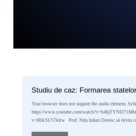
Studiu de caz: Formarea statelor
Your browser does not support the audio element. Schiț
https://www.youtube.com/watch?v=b4bjTYND71Mhtt
v=lRKSU57klrw Prof. Nițu Iulian Doresc să devin co