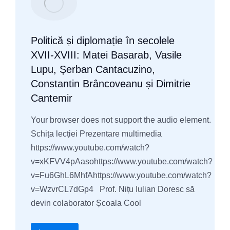
Politică și diplomație în secolele
XVII-XVIII: Matei Basarab, Vasile
Lupu, Șerban Cantacuzino,
Constantin Brâncoveanu și Dimitrie
Cantemir
Your browser does not support the audio element.
Schița lecției Prezentare multimedia
https://www.youtube.com/watch?
v=xKFVV4pAasohttps://www.youtube.com/watch?
v=Fu6GhL6MhfAhttps://www.youtube.com/watch?
v=WzvrCL7dGp4 Prof. Nițu Iulian Doresc să
devin colaborator Școala Cool