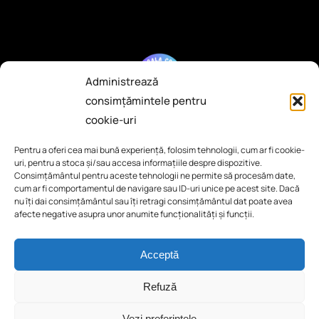
Administrează
consimțămintele pentru
cookie-uri
Pentru a oferi cea mai bună experiență, folosim tehnologii, cum ar fi cookie-
Școala Cool
uri, pentru a stoca și/sau accesa informațiile despre dispozitive.
Consimțământul pentru aceste tehnologii ne permite să procesăm date,
cum ar fi comportamentul de navigare sau ID-uri unice pe acest site. Dacă
nu îți dai consimțământul sau îți retragi consimțământul dat poate avea
afecte negative asupra unor anumite funcționalități și funcții.
Acceptă
Refuză
2024-2026 © Școala Cool
Vezi preferințele