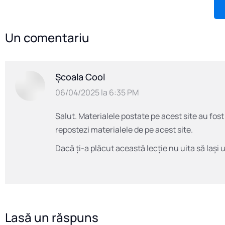
Un comentariu
Școala Cool
says:
06/04/2025 la 6:35 PM
Salut. Materialele postate pe acest site au fos
repostezi materialele de pe acest site.
Dacă ți-a plăcut această lecție nu uita să lași 
Lasă un răspuns