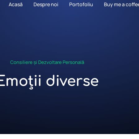
Acasă
Despre noi
Portofoliu
Buy me a coffe
Consiliere și Dezvoltare Personală
Emoții diverse