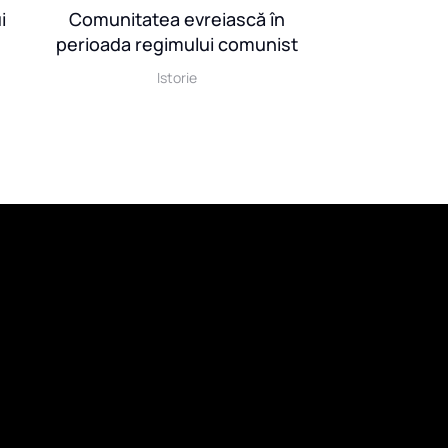
Comunitatea evreiască în
i
Studiu de
perioada regimului comunist
judecați 
Istorie